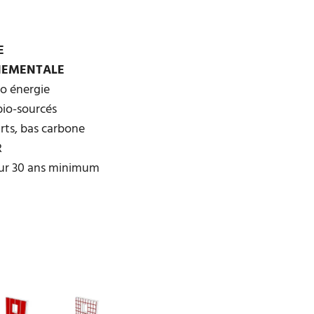
E
NEMENTALE
ro énergie
bio-sourcés
urts, bas carbone
R
sur 30 ans minimum