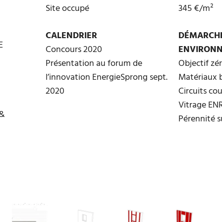
Site occupé
345 €/m²
CALENDRIER
DÉMARCH
E
Concours 2020
ENVIRON
Présentation au forum de
Objectif zé
l’innovation EnergieSprong sept.
Matériaux 
2020
Circuits co
Vitrage EN
 &
Pérennité 