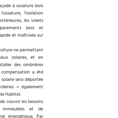
açade à ossature bois
ossature, l’isolation
xtérieures, les volets
 parements bois et
pide et maîtrisée sur
 toiture ne permettant
eaux solaires, et en
nstaller des ombrières
de compensation a été
 solaire sera déportée
rderies » également
le Habitat.
e couvrir les besoins
e immeubles et de
ie énergétique. Par