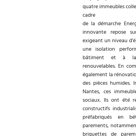
quatre immeubles collec
cadre
de la démarche Energ
innovante repose su
exigeant un niveau d’é
une isolation perfo
bâtiment et à la 
renouvelables. En com
également la rénovati
des pièces humides. 
Nantes, ces immeubl
sociaux. Ils ont été r
constructifs industrial
préfabriqués en bé
parements, notamment
briquettes de parem