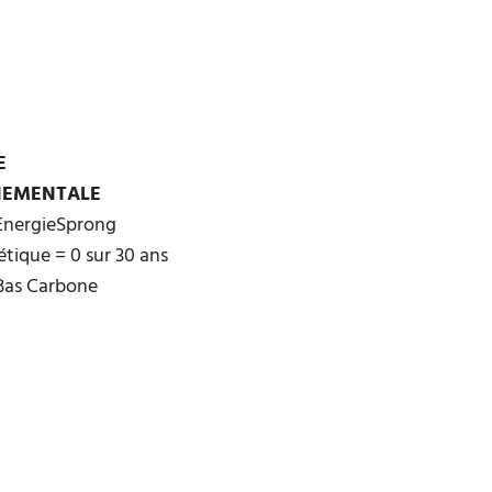
E
NEMENTALE
EnergieSprong
étique = 0 sur 30 ans
Bas Carbone