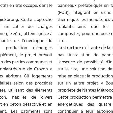
tifs en site occupé, dans le
panneaux préfabriqués en f
(FOB), intégrant en usine l’
ieSprong. Cette approche
thermique, les menuiseries e
r un cahier des charges
roulants ainsi que les
nergie zéro, atteint grâce à
composites, pour une pose ra
rmante de l’enveloppe du
site.
production d’énergies
La structure existante de la
plément, le projet prévoit
pas l’installation de pann
on des parties communes et
l’absence de possibilité d’i
Implantés rue de Crozon à
sur le site, une solution 
es abritent 88 logements
mise en place : la production
éalisés selon des procédés
sur un autre projet « Bou
isés, utilisant des éléments
propriété de Nantes Métropo
ton, habillés de divers
Cette production permettra d
 en béton désactivé et en
énergétiques des quatr
ent. Les bâtiments sont
contribuer à leur autonom